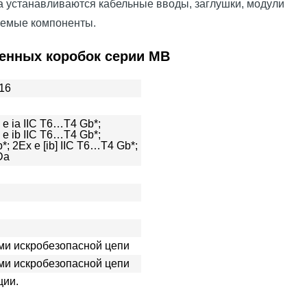
а устанавливаются кабельные вводы, заглушки, модули
аемые компоненты.
енных коробок серии МВ
16
 e ia IIС T6…T4 Gb*;
 e ib IIС T6…T4 Gb*;
*; 2Ех e [ib] IIС T6…T4 Gb*;
Da
ми искробезопасной цепи
ми искробезопасной цепи
ции.