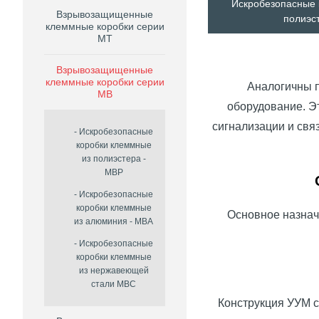
Искробезопасные 
Взрывозащищенные
полиэс
клеммные коробки серии
MT
Взрывозащищенные
клеммные коробки серии
Аналогичны п
MB
оборудование. Э
сигнализации и связ
Искробезопасные
коробки клеммные
из полиэстера -
МВР
Искробезопасные
коробки клеммные
Основное назнач
из алюминия - МВА
Искробезопасные
коробки клеммные
из нержавеющей
стали МВС
Конструкция УУМ с