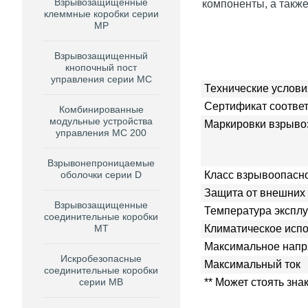
Взрывозащищенные
компоненты, а такж
клеммные коробки серии
MP
Взрывозащищенный
кнопочный пост
управления серии MC
Технические услови
Сертификат соотве
Комбинированные
модульные устройства
Маркировки взрыво
управления MC 200
Взрывонепроницаемые
оболочки серии D
Класс взрывоопасн
Защита от внешних
Взрывозащищенные
Температура экспл
соединительные коробки
МТ
Климатическое исп
Максимальное нап
Искробезопасные
Максимальный ток
соединительные коробки
серии МВ
** Может стоять зн