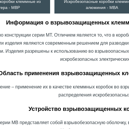
коробки клеммные из
Искробезопасные коробки клемм
тера - МВР
алюминия - МВА
Информация о взрывозащищенных клемм
о конструкции серии МТ. Отличием является то, что в коро
ти изделия являются современным решением для разводки 
и. Изделия разрешены к использованию во взрывоопасных зо
искробезопасных электрических
Область применения взрывозащищенных кл
ение – применение их в качестве клеммных коробок во в
распределения искробезопасных
Устройство взрывозащищенных ко
ерии МB представляет собой взрывобезопасную оболочку, 