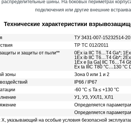
е распределительные шины. На боковых периметрах корпус
подключения или другие внешние встраив
Технические характеристики взрывозащищ
я
ТУ 3431-007-15232514-20
тствия
ТР ТС 012/2011
защиты и защиты от пыли**
0Ех ia IIС T6…T4 Ga*; 1Ех
1Ех ib IIС T6…T4 Gb*; 2Ех
1Ех e [ia Ga] IIС T6…T4 Gb
Ex ta IIIC T80 °C…130 °C 
ой зоны
Зона 0 или 1 и 2
 воздействий
IP66 / IP67
уатации
-60 °C ≤ Ta ≤ +130 °C
олнение
У1, У3, УХЛ1, ХЛ1
ряжение
Определяется параметра
Определяется параметра
ак Х, указывающий на особые условия безопасной эксплуата