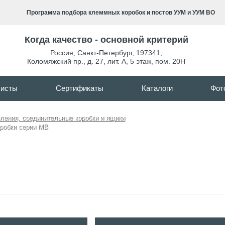
Программа подбора клеммных коробок и постов УУМ и УУМ ВО
Когда качество - основной критерий
Россия
,
Санкт-Петербург
,
197341
,
Коломяжский пр., д. 27, лит. А, 5 этаж, пом. 20Н
листы
Сертификаты
Каталоги
Фот
ения, соединительные коробки и ящики
робки серии MB
защищенные клеммные коробки с