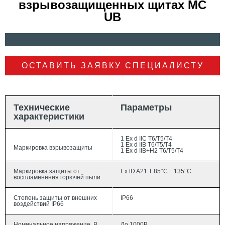
взрывозащищенных щитах MC
UB
ОСТАВИТЬ ЗАЯВКУ СПЕЦИАЛИСТУ
Технические
Параметры
характеристики
1 Ex d IIC T6/T5/T4
1 Ex d IIB T6/T5/T4
Маркировка взрывозащиты
1 Ex d IIB+H2 T6/T5/T4
Маркировка защиты от
Ex tD A21 T 85°С…135°С
воспламенения горючей пыли
Степень защиты от внешних
IP66
воздействий IP66
Номинальное напряжение, В
До 1000В