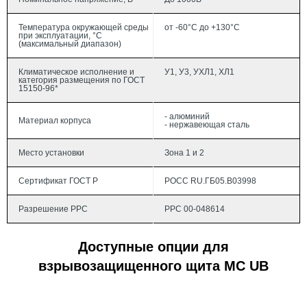
Температура окружающей среды
от -60°С до +130°С
при эксплуатации, °С
(максимальный диапазон)
Климатическое исполнение и
У1, У3, УХЛ1, ХЛ1
категория размещения по ГОСТ
15150-96*
- алюминий
Материал корпуса
- нержавеющая сталь
Место установки
Зона 1 и 2
Сертификат ГОСТ Р
РОСС RU.ГБ05.В03998
Разрешение РРС
РРС 00-048614
Доступные опции для
взрывозащищенного щита MC UB