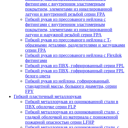
фитингами с внутренним эластомерным
покрытием, элементами из никелированной
латуни и внутренней резьбой серии FPA
Гибкий рукав из прессованого нейлона с
фитингами с внутренним эластомерным
покрытием, элементами из никелированной
латуни и наружной резьбой серии FPA
Гибкий рукав из прессованого нейлона с Т-
образными деталями, разделителями и заглушками
серии FPA
Гибкий рукав из прессованого нейлона с Flexilok
фитингами
Гибкий рукав из ПВХ, гофрированный серии FPL
Гибкий рукав из ПВХ, гофрированный серии FPL
белого цвета
Гибкий рукав из нейлона, гофрированный,
стандартной массы, большого диаметра, серии
FPY
Гибкий пластичный металлорукав
Гибкий металлорукав из оцинкованной стали в
ПВХ оболочке серии FLP
Гибкий металлорукав из оцинкованной стали, с
гладкой оболочкой из материала с пониженной
пожарной опасностью серии LFHP
Гибкий металлорукав из оцинкованной стали, с