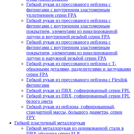
Гибкий рукав из прессованого нейлона с
фитингами с внутренним эластомерным
уплотнением серии FPA
Гибкий рукав из прессованого нейлона с
фитингами с внутренним эластомерным
покрытием, элементами из никелированной
латуни и внутренней резьбой серии FPA
Гибкий рукав из прессованого нейлона с
фитингами с внутренним эластомерным
покрытием, элементами из никелированной
латуни и наружной резьбой серии FPA
Гибкий рукав из прессованого нейлона с Т-
образными деталями, разделителями и заглушками
серии FPA
Гибкий рукав из прессованого нейлона с Flexilok
фитингами
Гибкий рукав из ПВХ, гофрированный серии FPL
Гибкий рукав из ПВХ, гофрированный серии FPL
белого цвета
Гибкий рукав из нейлона, гофрированный,
стандартной массы, большого диаметра, серии
FPY
Гибкий пластичный металлорукав
Гибкий металлорукав из оцинкованной стали в
ПВХ оболочке серии FLP