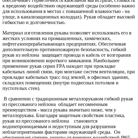
обеспечивает герметичность кабельной магистрали, стойкость
к вредному воздействию окружающей среды (особенно важно
для использования в местах с повышенной влажностью - на
улице, в канализационных колодцах).
Рукав обладает высокой
гибкостью и долговечностью.
Материал изготовления рукава позволяет использовать его в
жестких условиях на промышленных, химических,
нефтегазоперерабатывающих предприятиях. Обеспечивая
дополнительную противопожарную безопасность, гибкий
рукав из нейлона защищает провода и кабель от возгорания
при возникновении короткого замыкания. Наибольшее
применение рукав серии FPA находит при прокладке
кабельных линий связи, при монтаже систем вентиляции, при
прокладке кабельных трасс под землей, в офисных зданиях,
складских помещениях (внутри подвесных потолков и
пустотелых стен).
В сравнении с традиционным металлорукавом гибкий рукав
из прессованого нейлона обладает несомненным
преимуществом - масса рукава значитьно ниже, чем у
металлорукава. Благодаря защитным свойствам пластика,
рукав из прессованого нейлона
становится
водонепроницаемым и недоступным для разрушения
неблагоприятными факторами окружающей среды. Он
обеспечивает степень защиты от внешних воздействий IP65.