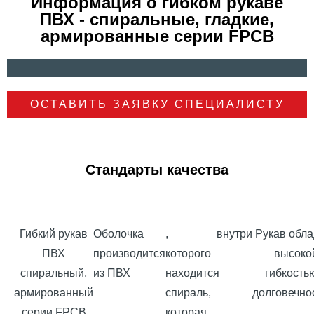
Информация о гибком рукаве
ПВХ - спиральные, гладкие,
армированные серии FPCB
ОСТАВИТЬ ЗАЯВКУ СПЕЦИАЛИСТУ
Стандарты качества
Гибкий рукав
Оболочка
, внутри
Рукав обла
ПВХ
производится
которого
высоко
спиральный,
из ПВХ
находится
гибкость
армированный
спираль,
долговечно
серии FPCB
которая