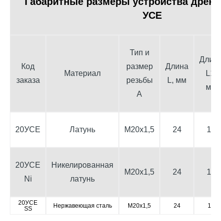
Габаритные размеры устройства дрена
УСЕ
Тип и
Длин
Код
размер
Длина
Материал
L1,
заказа
резьбы
L, мм
мм
А
20УСЕ
Латунь
М20x1,5
24
15
20УСЕ
Никелированная
М20x1,5
24
15
Ni
латунь
20УСЕ
Нержавеющая сталь
М20x1,5
24
15
SS