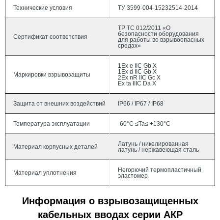
Технические условия
ТУ 3599-004-15232514-2014
ТР ТС 012/2011 «О
безопасности оборудования
Сертификат соответствия
для работы во взрывоопасных
средах»
1Ex e IIС Gb Х
1Ex d IIC Gb Х
Маркировки взрывозащиты
2Ex nR IIC Gc Х
Ex ta IIIC Da Х
Защита от внешних воздействий
IP66 / IP67 / IP68
Температура эксплуатации
-60°С ≤Ta≤ +130°С
Латунь / никелированная
Материал корпусных деталей
латунь / нержавеющая сталь
Негорючий термопластичный
Материал уплотнения
эластомер
Информация о взрывозащищенных
кабельных вводах серии АКР