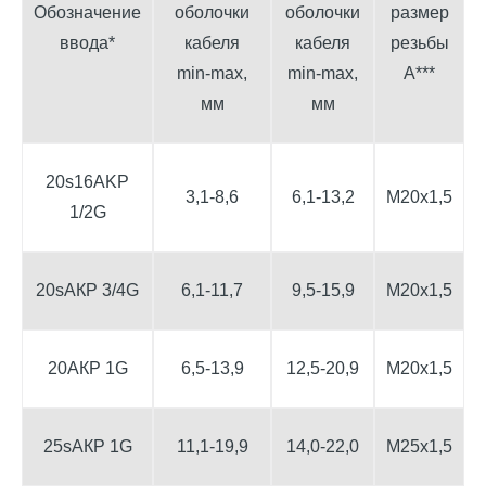
Обозначение
оболочки
оболочки
размер
в
ввода*
кабеля
кабеля
резьбы
min-max,
min-max,
А***
мм
мм
20s16AKР
3,1-8,6
6,1-13,2
М20х1,5
1/2G
20sАК
Р 3/4G
6,1-11,7
9,5-15,9
М20х1,5
20АК
Р 1G
6,5-13,9
12,5-20,9
М20х1,5
25sАК
Р 1G
11,1-19,9
14,0-22,0
М25х1,5