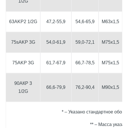
1/2G
63AK
Р
2 1/2G
47,2-55,9
54,6-65,9
М63х1,5
75sAK
Р 3G
54,0-61,9
59,0-72,1
М75х1,5
75AK
Р 3G
61,7-67,9
66,7-78,5
М75х1,5
90АКР 3
66,6-79,9
76,2-90,4
М90
х1,5
1/2G
* – Указано стандартное обозн
** – Масса указан