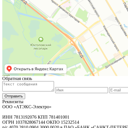
Обратная связь
Реквизиты
ООО «АТЭКС-Электро»
ИНН 7813192076 КПП 781401001
ОГРН 1037828067144 ОКПО 15232514
р/с 4070 2810 0904 3000 0020 в ПАО «БАНК «САНКТ-ПЕТЕРБУ