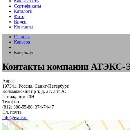
Как заказать
Сертификаты
Каталоги
Фото
Видео
Контакты
Главная
Карьера
Контакты
Контакты компании АТЭКС-Эле
Адрес
197341
, Россия,
Санкт-Петербург
,
Коломяжский пр-т, д. 27, лит А,
5 этаж, пом 20Н
Телефон
(812) 380-55-88
,
374-74-47
Эл. почта
info@exde.ru