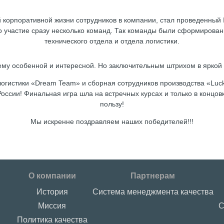
корпоративной жизни сотрудников в компании, стал проведенный I
 участие сразу несколько команд. Так команды были сформированы
технического отдела и отдела логистики.
ему особенной и интересной.
Но заключительным штрихом в яркой 
гистики «Dream Team» и сборная сотрудников производства «Luck
России! Финальная игра шла на встречных курсах и только в концо
пользу!
Мы искренне поздравляем наших победителей!!!
О компании
Партнерам
История
Система менеджмента качества
Миссия
С
Политика качества