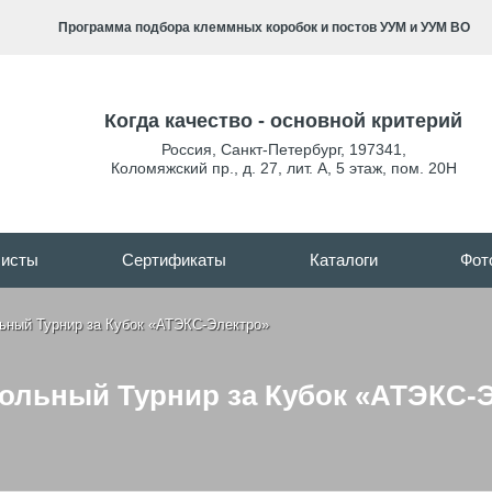
Программа подбора клеммных коробок и постов УУМ и УУМ ВО
Когда качество - основной критерий
Россия
,
Санкт-Петербург
,
197341
,
Коломяжский пр., д. 27, лит. А, 5 этаж, пом. 20Н
листы
Сертификаты
Каталоги
Фот
льный Турнир за Кубок «АТЭКС-Электро»
больный Турнир за Кубок «АТЭКС-