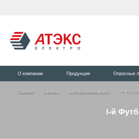
О компании
Продукция
Опросные 
Главная
Карьера
Корпоративная жизнь
I-й Футбо
I-й Фут