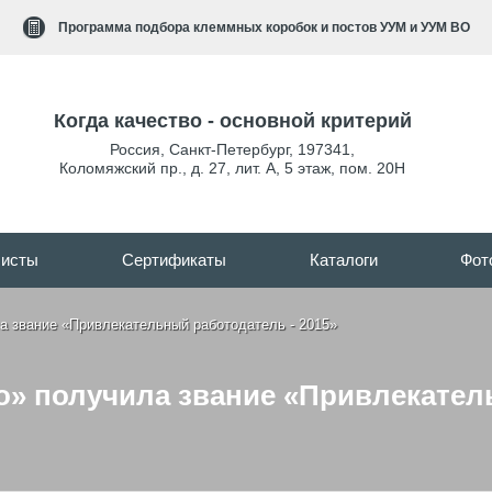
Программа подбора клеммных коробок и постов УУМ и УУМ ВО
Когда качество - основной критерий
Россия
,
Санкт-Петербург
,
197341
,
Коломяжский пр., д. 27, лит. А, 5 этаж, пом. 20Н
листы
Сертификаты
Каталоги
Фот
 звание «Привлекательный работодатель - 2015»
» получила звание «Привлекатель